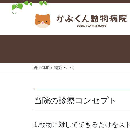
コ
ナ
ン
ビ
テ
ゲ
ン
ー
ツ
シ
へ
ョ
ス
ン
キ
に
ッ
移
プ
動
HOME
当院について
当院の診療コンセプト
1.動物に対してできるだけをス