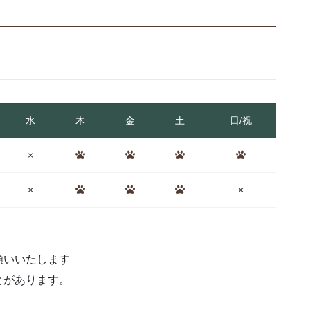
水
木
金
土
日/祝
×
×
×
願いいたします
とがあります。