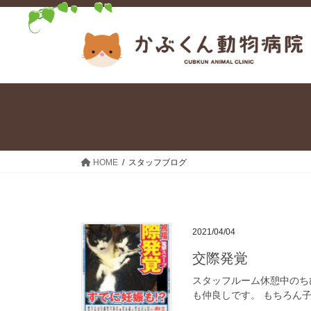
コ
ナ
ン
ビ
テ
ゲ
ン
ー
ツ
シ
へ
ョ
ス
ン
キ
に
ッ
移
プ
動
HOME
スタッフブログ
2021/04/04
交際発覚
スタッフルーム休憩中のち
も仲良しです。 もちろん