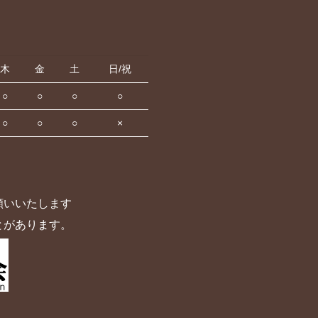
木
金
土
日/祝
○
○
○
○
○
○
○
×
願いいたします
とがあります。