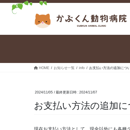
コ
ナ
ン
ビ
テ
ゲ
ン
ー
ツ
シ
へ
ョ
ス
ン
キ
に
ッ
移
プ
動
HOME
お知らせ一覧
info
お支払い方法の追加につ
2024/11/05
/ 最終更新日時 :
2024/11/07
お支払い方法の追加に
現在お支払い方法として、現金以外にも各種