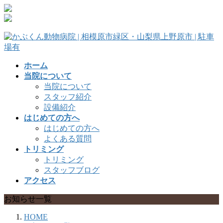
コ
ナ
ン
ビ
テ
ゲ
ン
ー
ツ
シ
へ
ョ
ホーム
ス
ン
当院について
キ
に
当院について
ッ
移
スタッフ紹介
プ
動
設備紹介
はじめての方へ
はじめての方へ
よくある質問
トリミング
トリミング
スタッフブログ
アクセス
お知らせ一覧
HOME